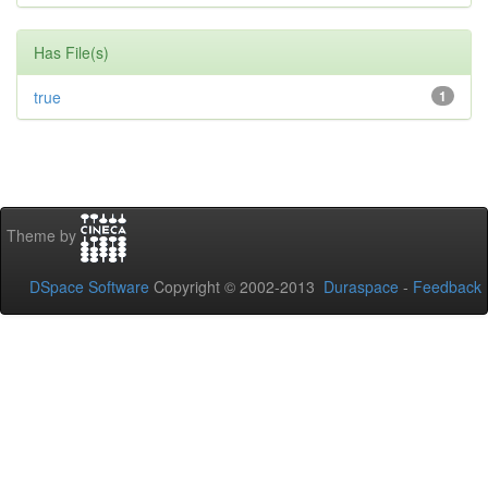
Has File(s)
true
1
Theme by
DSpace Software
Copyright © 2002-2013
Duraspace
-
Feedback