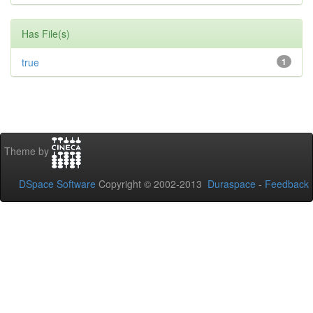
Has File(s)
true
1
Theme by
DSpace Software
Copyright © 2002-2013
Duraspace
-
Feedback