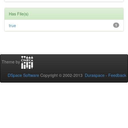
Has File(s)
true
1
Theme by
DSpace Software
Copyright © 2002-2013
Duraspace
-
Feedback