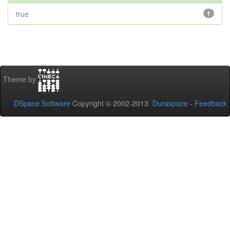
true
1
Theme by
DSpace Software
Copyright © 2002-2013
Duraspace
-
Feedback