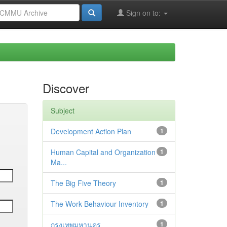
Sign on to:
Discover
Subject
Development Action Plan
1
Human Capital and Organization
1
Ma...
The Big Five Theory
1
The Work Behaviour Inventory
1
กรุงเทพมหานคร
1