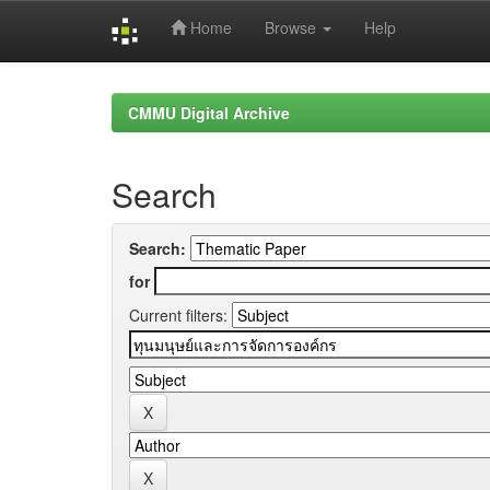
Home
Browse
Help
Skip
navigation
CMMU Digital Archive
Search
Search:
for
Current filters: