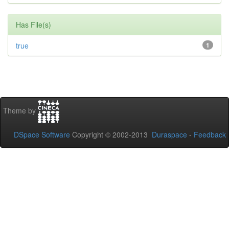
Has File(s)
true
1
Theme by
DSpace Software
Copyright © 2002-2013
Duraspace
-
Feedback