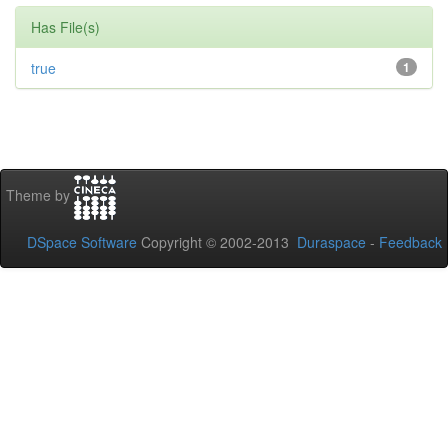
Has File(s)
true
1
Theme by
DSpace Software
Copyright © 2002-2013
Duraspace
-
Feedback