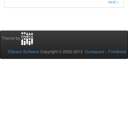
next >
Theme by
DSpace Software
Copyright © 2002-2013
Duraspace
-
Feedback