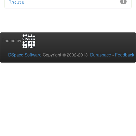
โรงแรม
1
Theme by
DSpace Software
Copyright © 2002-2013
Duraspace
-
Feedback