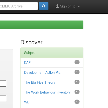
Sign on to:
Discover
Subject
DAP
1
Development Action Plan
1
The Big Five Theory
1
The Work Behaviour Inventory
1
WBI
1