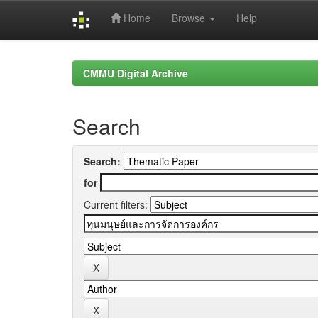
Home
Browse
Help
Skip
navigation
CMMU Digital Archive
Search
Search:
for
Current filters: