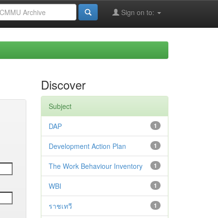
Sign on to:
Discover
Subject
DAP
1
Development Action Plan
1
The Work Behaviour Inventory
1
WBI
1
ราชเทวี
1