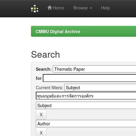
Home
Browse
Help
Skip
navigation
CMMU Digital Archive
Search
Search:
for
Current filters: