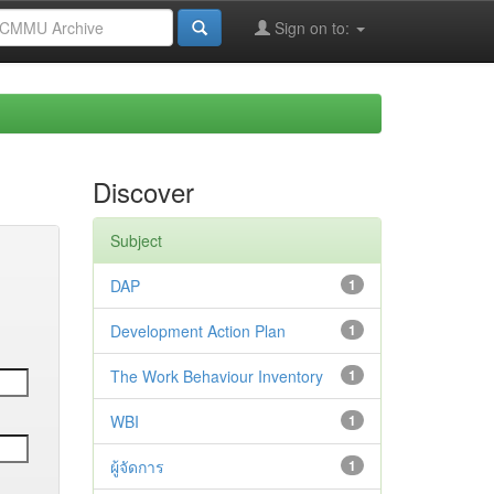
Sign on to:
Discover
Subject
DAP
1
Development Action Plan
1
The Work Behaviour Inventory
1
WBI
1
ผู้จัดการ
1