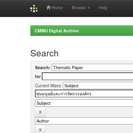
Home
Browse
Help
Skip
navigation
CMMU Digital Archive
Search
Search:
for
Current filters: