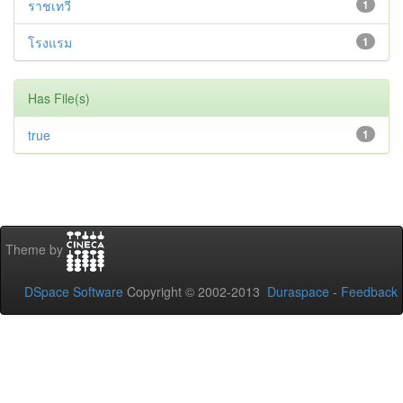
ราชเทวี
1
โรงแรม
1
Has File(s)
true
1
Theme by
DSpace Software
Copyright © 2002-2013
Duraspace
-
Feedback