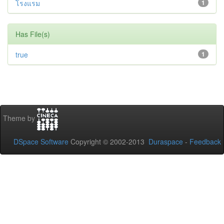
โรงแรม
1
Has File(s)
true
1
Theme by
DSpace Software
Copyright © 2002-2013
Duraspace
-
Feedback