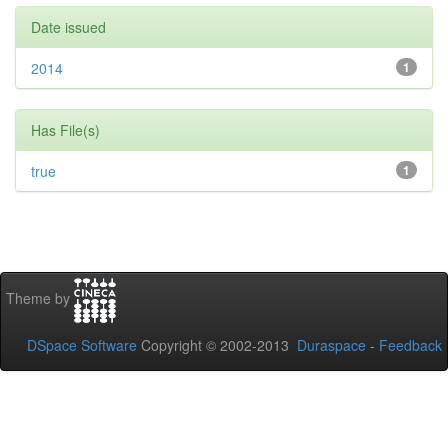
Date issued
2014
1
Has File(s)
true
1
Theme by
DSpace Software
Copyright © 2002-2013
Duraspace
-
Feedback