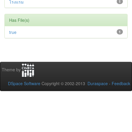
โรงแรม
1
Has File(s)
true
1
Theme by
DSpace Software
Copyright © 2002-2013
Duraspace
-
Feedback