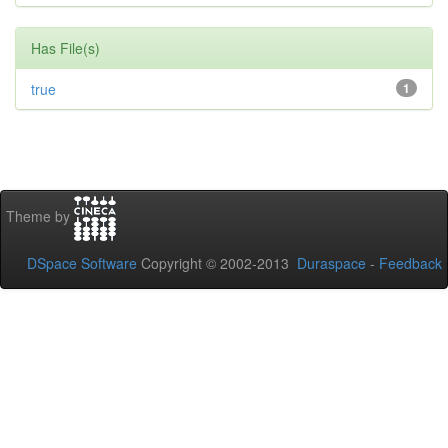
Has File(s)
true
1
Theme by
DSpace Software
Copyright © 2002-2013
Duraspace
-
Feedback