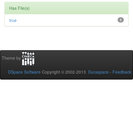
Has File(s)
true
1
Theme by
DSpace Software
Copyright © 2002-2013
Duraspace
-
Feedback