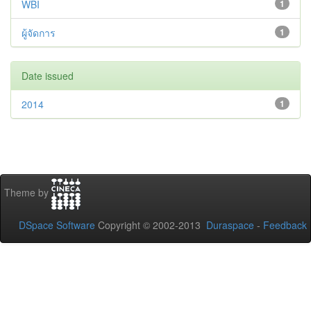
WBI
1
ผู้จัดการ
1
Date issued
2014
1
Theme by
DSpace Software
Copyright © 2002-2013
Duraspace
-
Feedback