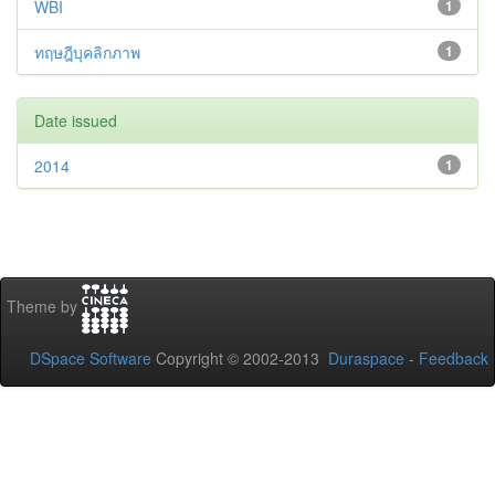
WBI
1
ทฤษฎีบุคลิกภาพ
1
Date issued
2014
1
Theme by
DSpace Software
Copyright © 2002-2013
Duraspace
-
Feedback