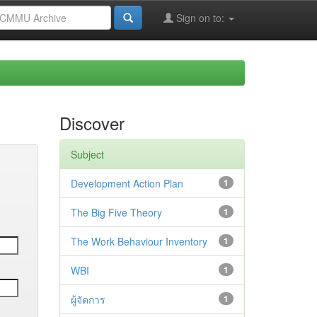
Sign on to:
Discover
Subject
Development Action Plan
1
The Big Five Theory
1
The Work Behaviour Inventory
1
WBI
1
ผู้จัดการ
1