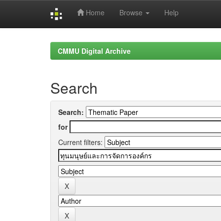
Home
Browse
Help
Skip
navigation
CMMU Digital Archive
Search
Search:
for
Current filters: