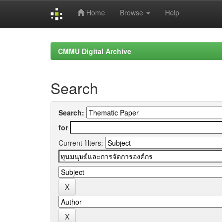
Home
Browse
Help
Skip
navigation
CMMU Digital Archive
Search
Search:
for
Current filters: