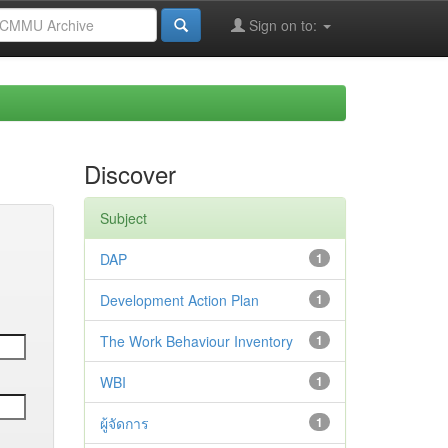
Sign on to:
Discover
Subject
DAP
1
Development Action Plan
1
The Work Behaviour Inventory
1
WBI
1
ผู้จัดการ
1