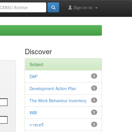
Sign on to:
Discover
Subject
DAP
1
Development Action Plan
1
The Work Behaviour Inventory
1
WBI
1
ราชเทวี
1