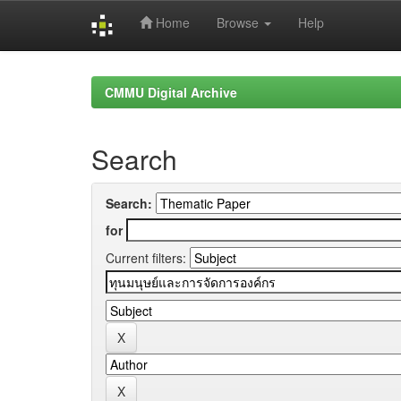
Home
Browse
Help
Skip
navigation
CMMU Digital Archive
Search
Search:
for
Current filters: