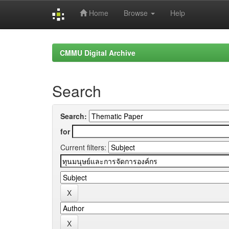
Home
Browse
Help
Skip
navigation
CMMU Digital Archive
Search
Search:
for
Current filters: