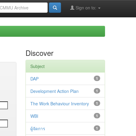
Sign on to:
Discover
Subject
DAP
1
Development Action Plan
1
The Work Behaviour Inventory
1
WBI
1
ผู้จัดการ
1