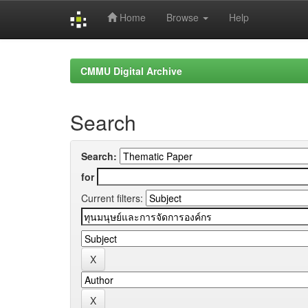
Home
Browse
Help
Skip
navigation
CMMU Digital Archive
Search
Search:
for
Current filters: