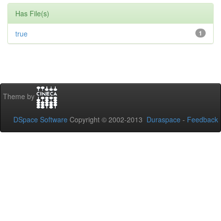
Has File(s)
true
1
Theme by
DSpace Software
Copyright © 2002-2013
Duraspace
-
Feedback