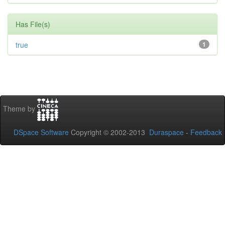
Has File(s)
true
1
Theme by
DSpace Software
Copyright © 2002-2013
Duraspace
-
Feedback