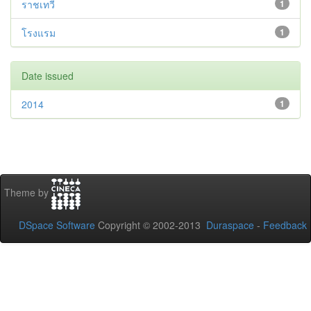
ราชเทวี
1
โรงแรม
1
Date issued
2014
1
Theme by
DSpace Software
Copyright © 2002-2013
Duraspace
-
Feedback