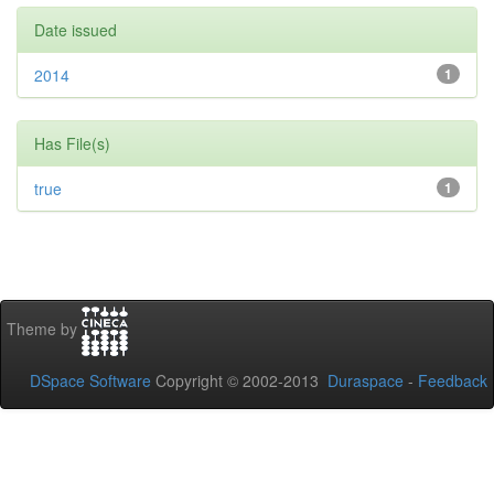
Date issued
2014
1
Has File(s)
true
1
Theme by
DSpace Software
Copyright © 2002-2013
Duraspace
-
Feedback