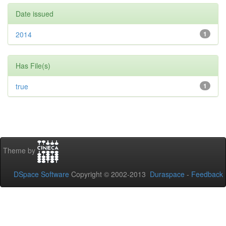
Date issued
2014
1
Has File(s)
true
1
Theme by
DSpace Software
Copyright © 2002-2013
Duraspace
-
Feedback