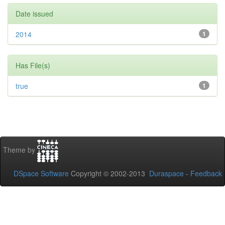
Date issued
2014
1
Has File(s)
true
1
Theme by
DSpace Software
Copyright © 2002-2013
Duraspace
-
Feedback