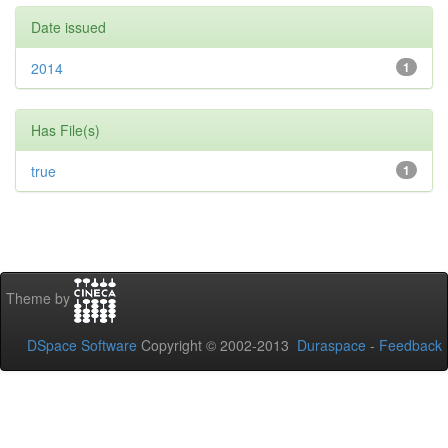
Date issued
2014
1
Has File(s)
true
1
Theme by
DSpace Software
Copyright © 2002-2013
Duraspace
-
Feedback