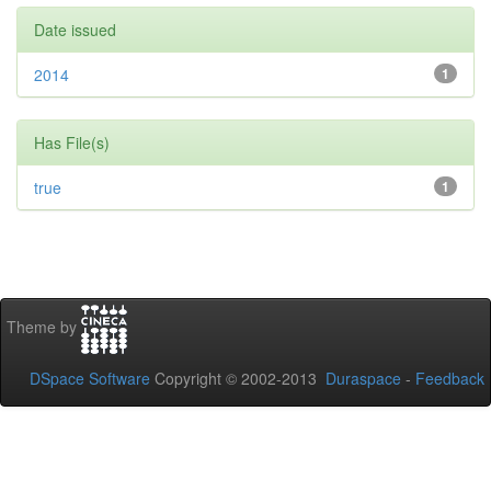
Date issued
2014
1
Has File(s)
true
1
Theme by
DSpace Software
Copyright © 2002-2013
Duraspace
-
Feedback