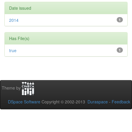
Date issued
2014
1
Has File(s)
true
1
Theme by
DSpace Software
Copyright © 2002-2013
Duraspace
-
Feedback