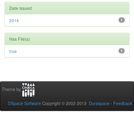
Date issued
2014
1
Has File(s)
true
1
Theme by
DSpace Software
Copyright © 2002-2013
Duraspace
-
Feedback