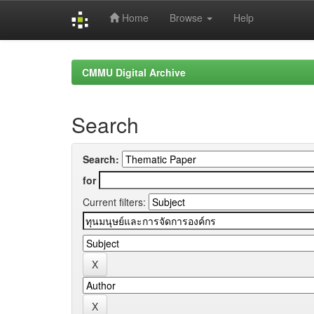
Home
Browse
Help
Skip
navigation
CMMU Digital Archive
Search
Search:
for
Current filters: