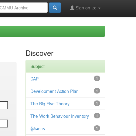
Sign on to:
Discover
Subject
DAP
1
Development Action Plan
1
The Big Five Theory
1
The Work Behaviour Inventory
1
ผู้จัดการ
1