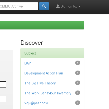
Sign on to:
Discover
Subject
DAP
1
Development Action Plan
1
The Big Five Theory
1
The Work Behaviour Inventory
1
ทฤษฎีบุคลิกภาพ
1