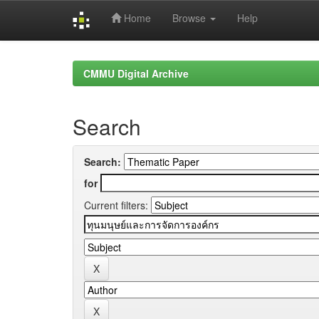
Home
Browse
Help
Skip
navigation
CMMU Digital Archive
Search
Search:
for
Current filters: