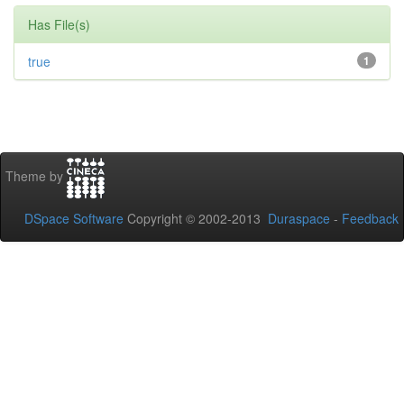
Has File(s)
true
1
Theme by
DSpace Software
Copyright © 2002-2013
Duraspace
-
Feedback