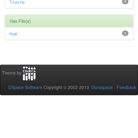
โรงแรม
1
Has File(s)
true
1
Theme by
DSpace Software
Copyright © 2002-2013
Duraspace
-
Feedback