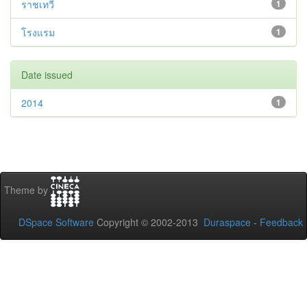
ราชเทวี
1
โรงแรม
1
Date issued
2014
1
Theme by
DSpace Software
Copyright © 2002-2013
Duraspace
-
Feedback