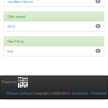
แผนพัฒนาตนเอง
1
Date issued
2014
1
Has File(s)
true
1
Theme by
DSpace Software
Copyright © 2002-2013
Duraspace
-
Feedback