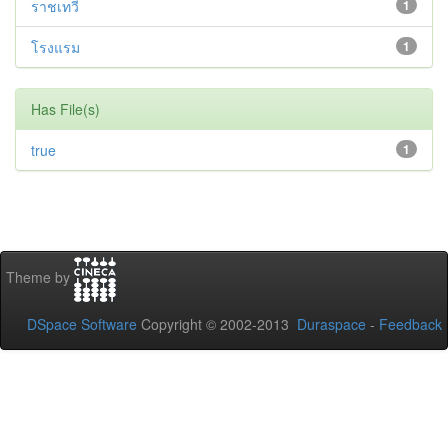
ราชเทวี
1
โรงแรม
1
Has File(s)
true
1
Theme by
DSpace Software
Copyright © 2002-2013
Duraspace
-
Feedback