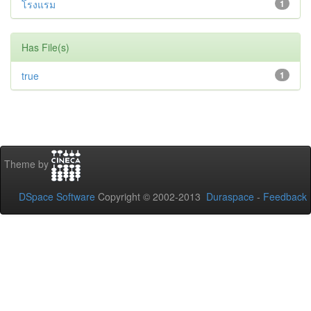
โรงแรม
1
Has File(s)
true
1
Theme by
DSpace Software
Copyright © 2002-2013
Duraspace
-
Feedback