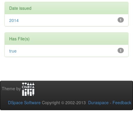
Date issued
2014
1
Has File(s)
true
1
Theme by
DSpace Software
Copyright © 2002-2013
Duraspace
-
Feedback