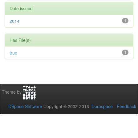
Date issued
2014
1
Has File(s)
true
1
Theme by
DSpace Software
Copyright © 2002-2013
Duraspace
-
Feedback