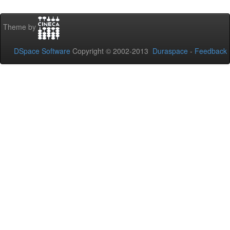
Theme by
DSpace Software
Copyright © 2002-2013
Duraspace
-
Feedback