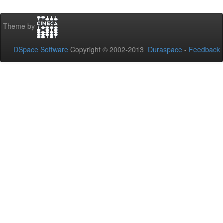
Theme by
DSpace Software
Copyright © 2002-2013
Duraspace
-
Feedback