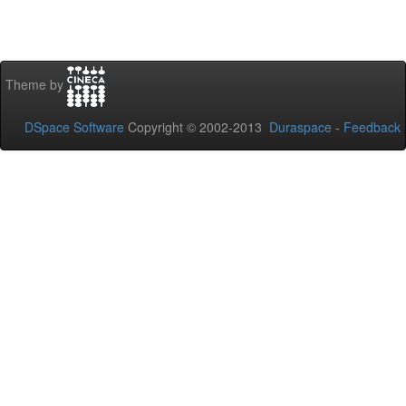
Theme by
DSpace Software
Copyright © 2002-2013
Duraspace
-
Feedback