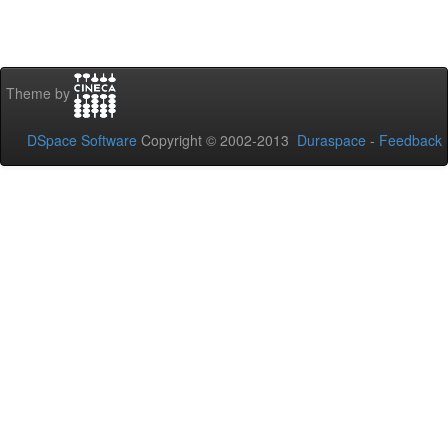
Theme by
DSpace Software
Copyright © 2002-2013
Duraspace
-
Feedback