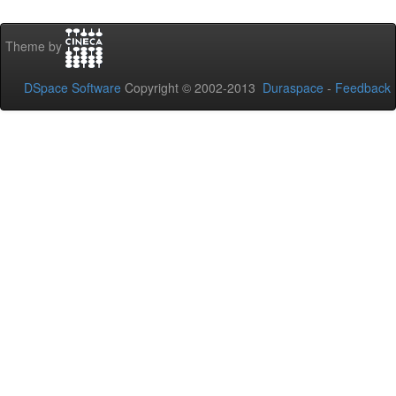
Theme by
DSpace Software
Copyright © 2002-2013
Duraspace
-
Feedback